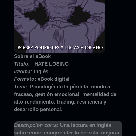
Sobre el eBook
Título
:
I HATE LOSING
Idioma
:
Inglés
Formato
:
eBook digital
Tema
:
Psicología de la pérdida, miedo al
fracaso, gestión emocional, mentalidad de
alto rendimiento, trading, resiliencia y
desarrollo personal.
Descripción corta:
Una lectura en inglés
sobre cómo comprender la derrota, mejorar