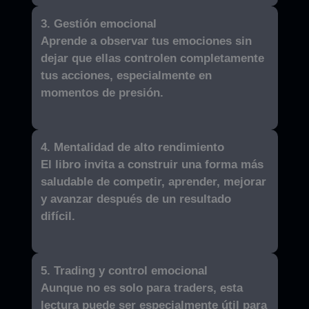
3. Gestión emocional
Aprende a observar tus emociones sin
dejar que ellas controlen completamente
tus acciones, especialmente en
momentos de presión.
4. Mentalidad de alto rendimiento
El libro invita a construir una forma más
saludable de competir, aprender, mejorar
y avanzar después de un resultado
difícil.
5. Trading y control emocional
Aunque no es solo para traders, esta
lectura puede ser especialmente útil para