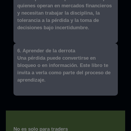
quienes operan en mercados financieros
y necesitan trabajar la disciplina, la
tolerancia a la pérdida y la toma de
decisiones bajo incertidumbre.
6. Aprender de la derrota
Una pérdida puede convertirse en
bloqueo o en información. Este libro te
invita a verla como parte del proceso de
aprendizaje.
No es solo para traders