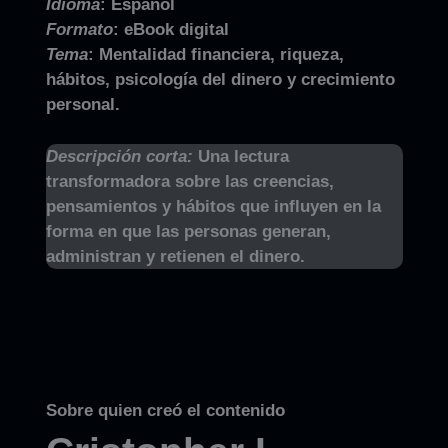
Idioma
:
Español
Formato
:
eBook digital
Tema
:
Mentalidad financiera, riqueza,
hábitos, psicología del dinero y crecimiento
personal.
Descripción corta:
Una lectura
transformadora sobre las creencias,
pensamientos y hábitos que influyen en la
forma en que las personas generan,
administran y retienen el dinero.
Sobre quien creó el contenido