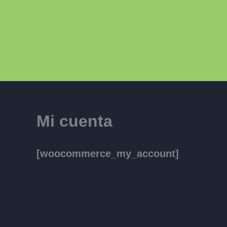
Ir
al
contenido
Mi cuenta
[woocommerce_my_account]